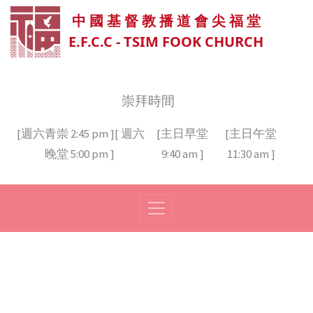
中 國 基 督 教 播 道 會 尖 福 堂
E.F.C.C - TSIM FOOK CHURCH
崇拜時間
[週六青崇 2:45 pm ][ 週六
[主日早堂
[主日午堂
晚堂 5:00 pm ]
9:40 am ]
11:30 am ]