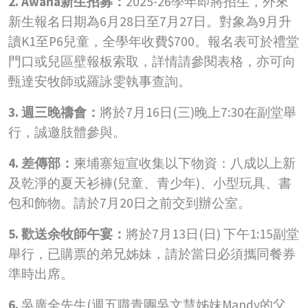
2. Awana新生招募：
2025-26學年即將招生，外來
新生報名日期為6月28日至7月27日。對象為9月升
讀K1至P6兒童，全學年收費$700。報名表可於禮堂
門口或兒區壁報板索取，詳情請參閱表格，亦可向
甄達安牧師或羅詠雯執事查詢。
3. 週三晚禱會：
將於7月16日(三)晚上7:30在副堂舉
行，誠邀肢體參與。
4. 差傳部：
柬埔寨短宣收集以下物資：八成以上新
及乾淨的夏天衫褲(兒童、青少年)、小型玩具、書
包和飾物。請於7月20日之前交到辦公室。
5. 歡送余牧師午宴：
將於7月13日(日) 下午1:15副堂
舉行，已購票的弟兄姊妹，請於當日必須攜同餐券
準時出席。
6.
吳廣全先生(週五職青團吳文慧姊妹Mandy的父