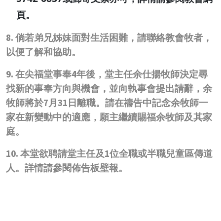
頁。
8.
倘若弟兄姊妹面對生活困難，請聯絡教會牧者，
以便了解和協助。
9.
在尖福堂事奉4年後，堂主任余仕揚牧師決定尋
找新的事奉方向與機會，並向執事會提出請辭，余
牧師將於7月31日離職。請在禱告中記念余牧師一
家在新變動中的適應，願主繼續賜福余牧師及其家
庭。
10.
本堂欲聘請堂主任及1位全職或半職兒童區傳道
人。詳情請參閱佈告板壁報。