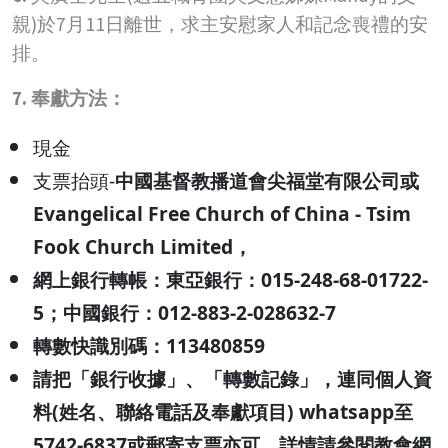
親)於7月11日離世，求主安慰家人和記念喪禮的安
排。
7. 奉獻方法
：
現金
支票抬頭-
中國基督教播道會尖福堂有限公司或
Evangelical Free Church of China - Tsim
Fook Church Limited
，
網上銀行轉帳：
東亞銀行：015-248-68-01722-
5
；中國銀行：012-883-2-028632-7
轉數快識別碼：113480859
請把「銀行收據」、「轉數記錄」，連同個人資
料(姓名、聯絡電話及奉獻項目) whatsapp至
5742-6837或郵寄支票亦可，詳情請參閱教會網