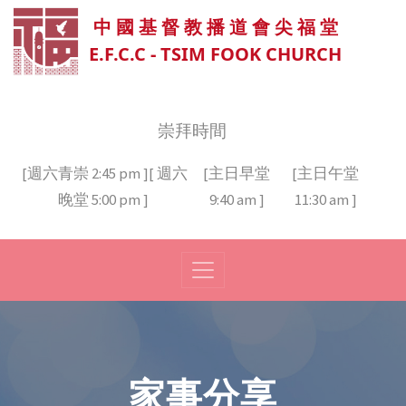
中 國 基 督 教 播 道 會 尖 福 堂
E.F.C.C - TSIM FOOK CHURCH
崇拜時間
[週六青崇 2:45 pm ][ 週六
[主日早堂
[主日午堂
晚堂 5:00 pm ]
9:40 am ]
11:30 am ]
家事分享