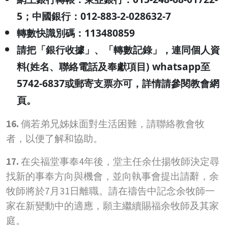
5
；中國銀行：012-883-2-028632-7
轉數快識別碼：113480859
請把「銀行收據」、「轉數記錄」，連同個人資
料(姓名、聯絡電話及奉獻項目) whatsapp至
5742-6837或郵寄支票亦可，詳情請參閱教會網
頁。
16.
倘若弟兄姊妹面對生活困難，請聯絡教會牧
者，以便了解和協助。
17.
在尖福堂事奉4年後，堂主任余仕揚牧師決定尋
找新的事奉方向與機會，並向執事會提出請辭，余
牧師將於7月31日離職。請在禱告中記念余牧師一
家在新變動中的適應，願主繼續賜福余牧師及其家
庭。