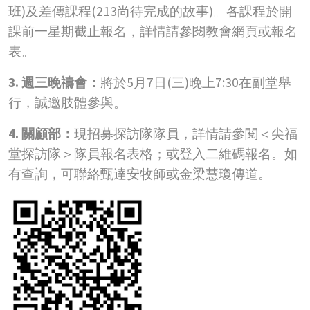
班)及差傳課程(213尚待完成的故事)。各課程於開
課前一星期截止報名，詳情請參閱教會網頁或報名
表。
3. 週三晚禱會：
將於5月7日(三)晚上7:30在副堂舉
行，誠邀肢體參與。
4. 關顧部：
現招募探訪隊隊員，詳情請參閱＜尖福
堂探訪隊＞隊員報名表格；或登入二維碼報名。如
有查詢，可聯絡甄達安牧師或金梁慧瓊傳道。