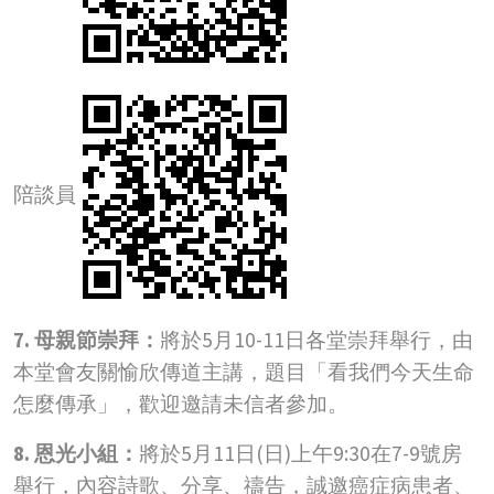
陪談員
7. 母親節崇拜：
將於5月10-11日各堂崇拜舉行，由
本堂會友關愉欣傳道主講，題目「看我們今天生命
怎麼傳承」，歡迎邀請未信者參加。
8. 恩光小組：
將於5月11日(日)上午9:30在7-9號房
舉行，內容詩歌、分享、禱告，誠邀癌症病患者、