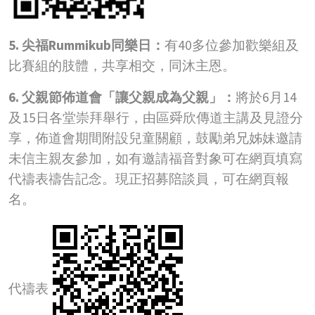
5. 尖福Rummikub同樂日：
有40多位參加歡樂組及
比賽組的肢體，共享相交，同沐主恩。
6. 父親節佈道會「讓父親成為父親」：
將於6月14
及15日各堂崇拜舉行，由區舜欣傳道主講及見證分
享，佈道會期間附設兒童關顧，鼓勵弟兄姊妹邀請
未信主親友參加，如有邀請福音對象可在網頁填寫
代禱表禱告記念。現正招募陪談員，可在網頁報
名。
代禱表