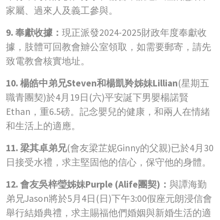
家屬、過來人及義工參與。
9. 奉獻收據：
現正派發2024-2025財政年度奉獻收
據，肢體可回教會辧公室領取，如需要郵寄，請先
致電教會核實地址。
10. 楊皓中弟兄Steven和楊凱羚姊妹Lillian
(星期五
職青團契)於4月19日(六)平安誕下男嬰楊諾賢
Ethan，重6.5磅。記念嬰兒的健康，和兩人在情緒
和生活上的適應。
11. 梁其卓弟兄
(會友梁芷妮Ginny的父親)已於4月30
日接受水禮，求主堅固他的信心，保守他的身體。
12. 會友吳梓瑩姊妹Purple (Alife團契)：
與譚海勤
弟兄Jason將於5月4日(日)下午3:00假座元朗浸信會
舉行結婚典禮，求主賜福他們婚姻與新婚生活的適