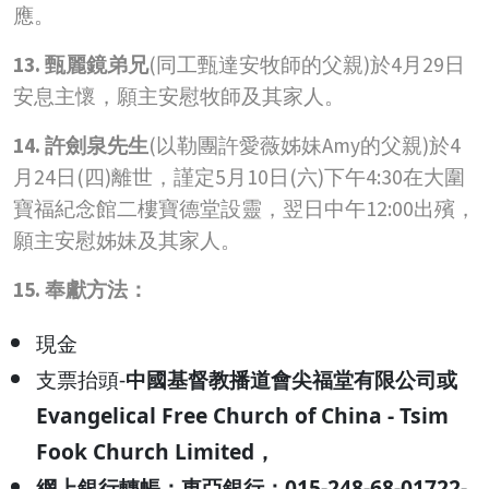
應。
13. 甄麗鏡弟兄
(同工甄達安牧師的父親)於4月29日
安息主懷，願主安慰牧師及其家人。
14. 許劍泉先生
(以勒團許愛薇姊妹Amy的父親)於4
月24日(四)離世，謹定5月10日(六)下午4:30在大圍
寶福紀念館二樓寶德堂設靈，翌日中午12:00出殯，
願主安慰姊妹及其家人。
15. 奉獻方法
：
現金
支票抬頭-
中國基督教播道會尖福堂有限公司或
Evangelical Free Church of China - Tsim
Fook Church Limited
，
網上銀行轉帳：
東亞銀行：015-248-68-01722-