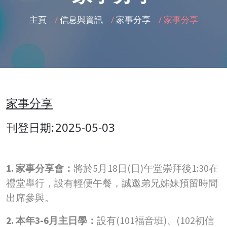
主頁
/
信息與資訊
/
家事分享
/
家事分享
家事分享
刊登日期:
2025-05-03
1. 家事分享會：
將於5月18日(日)午堂崇拜後1:30在
禮堂舉行，設有輕便午餐，誠邀弟兄姊妹預留時間
出席參與。
2. 本年3-6月主日學：
設有(101福音班)、(102初信