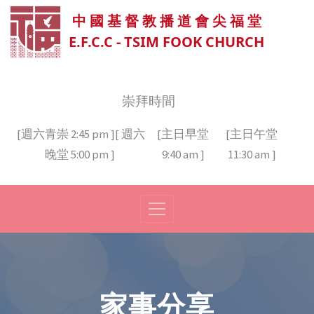
中 國 基 督 教 播 道 會 尖 福 堂
E.F.C.C - TSIM FOOK CHURCH
崇拜時間
[週六青崇 2:45 pm ][ 週六
[主日早堂
[主日午堂
晚堂 5:00 pm ]
9:40 am ]
11:30 am ]
家事分享