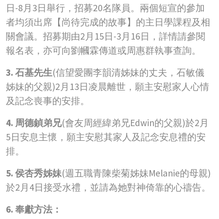
日-8月3日舉行，招募20名隊員。兩個短宣的參加
者均須出席【尚待完成的故事】的主日學課程及相
關會議。招募期由2月15日-3月16日，詳情請參閱
報名表，亦可向劉幗霖傳道或周惠群執事查詢。
3. 石基先生
(信望愛團李韻清姊妹的丈夫，石敏儀
姊妹的父親)2月13日凌晨離世，願主安慰家人心情
及記念喪事的安排。
4. 周德鍞弟兄
(會友周經緯弟兄Edwin的父親)於2月
5日安息主懷，願主安慰其家人及記念安息禮的安
排。
5. 侯杏秀姊妹
(週五職青陳柴菊姊妹Melanie的母親)
於2月4日接受水禮，並請為她對神倚靠的心禱告。
6. 奉獻方法
：