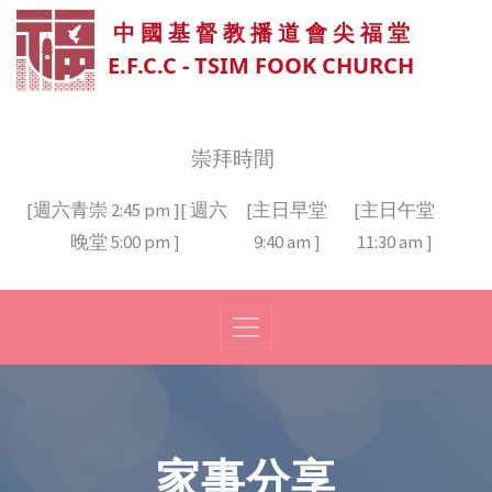
中 國 基 督 教 播 道 會 尖 福 堂
E.F.C.C - TSIM FOOK CHURCH
崇拜時間
[週六青崇 2:45 pm ][ 週六
[主日早堂
[主日午堂
晚堂 5:00 pm ]
9:40 am ]
11:30 am ]
家事分享