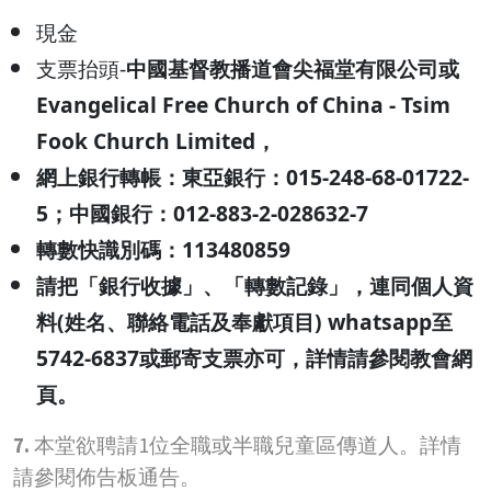
現金
支票抬頭-
中國基督教播道會尖福堂有限公司或
Evangelical Free Church of China - Tsim
Fook Church Limited
，
網上銀行轉帳：
東亞銀行：015-248-68-01722-
5
；中國銀行：012-883-2-028632-7
轉數快識別碼：113480859
請把「銀行收據」、「轉數記錄」，連同個人資
料(姓名、聯絡電話及奉獻項目) whatsapp至
5742-6837或郵寄支票亦可，詳情請參閱教會網
頁。
7.
本堂欲聘請1位全職或半職兒童區傳道人。詳情
請參閱佈告板通告。