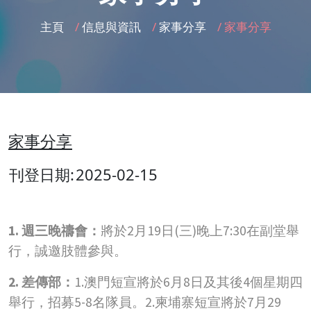
主頁
/
信息與資訊
/
家事分享
/
家事分享
家事分享
刊登日期:
2025-02-15
1. 週三晚禱會：
將於2月19日(三)晚上7:30在副堂舉
行，誠邀肢體參與。
2. 差傳部：
1.澳門短宣將於6月8日及其後4個星期四
舉行，招募5-8名隊員。2.柬埔寨短宣將於7月29