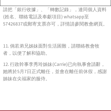
請把「銀行收據」、「轉數記錄」，連同個人資料
(姓名、聯絡電話及奉獻項目) whatsapp至
57426837或郵寄支票亦可，詳情請參閱教會網頁。
11. 倘若弟兄姊妹面對生活困難，請聯絡教會牧
者，以便了解和協助。
12. 行政幹事李秀玲姊妹(Carrie)已向執事會請辭，
她將於5月7日正式離任，並會在離任前休假，感謝
姊妹在尖福家的服侍。