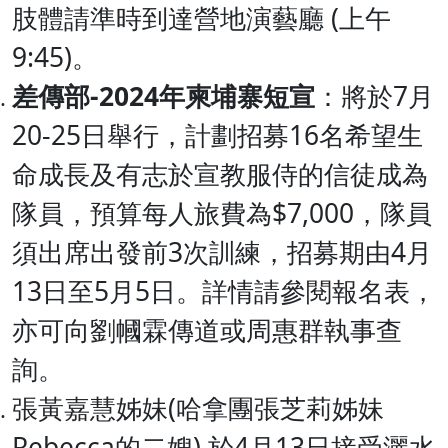
肢體請準時到達營地演藝廳 (上午
9:45)。
差傳部
-2024
年柬埔寨短宣
：將於7月
20-25日舉行，計劃招募16名希望生
命成長及有志於宣教服侍的信徒成為
隊員，預算每人旅費為$7,000，隊員
須出席出發前3次訓練，招募期由4月
13日至5月5日。詳情請參閱報名表，
亦可向劉幗霖傳道或周惠群執事查
詢。
張黃嘉慧姊妹(哈拿團張芝莉姊妹
Rebecca的二嫂) 於4月13日接受灑水