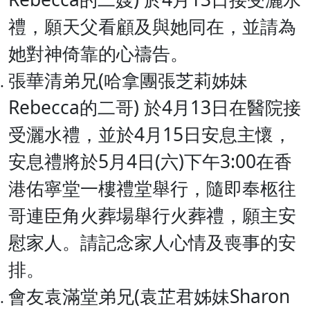
禮，願天父看顧及與她同在，並請為
她對神倚靠的心禱告。
張華清弟兄(哈拿團張芝莉姊妹
Rebecca的二哥) 於4月13日在醫院接
受灑水禮，並於4月15日安息主懷，
安息禮將於5月4日(六)下午3:00在香
港佑寧堂一樓禮堂舉行，隨即奉柩往
哥連臣角火葬場舉行火葬禮，願主安
慰家人。請記念家人心情及喪事的安
排。
會友袁滿堂弟兄(袁芷君姊妹Sharon