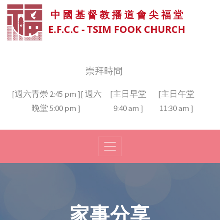
中 國 基 督 教 播 道 會 尖 福 堂
E.F.C.C - TSIM FOOK CHURCH
崇拜時間
[週六青崇 2:45 pm ][ 週六
[主日早堂
[主日午堂
晚堂 5:00 pm ]
9:40 am ]
11:30 am ]
家事分享