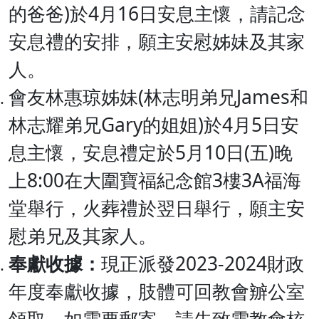
的爸爸)於4月16日安息主懷，請記念
安息禮的安排，願主安慰姊妹及其家
人。
會友林惠琼姊妹(林志明弟兄James和
林志耀弟兄Gary的姐姐)於4月5日安
息主懷，安息禮定於5月10日(五)晚
上8:00在大圍寶福紀念館3樓3A福海
堂舉行，火葬禮於翌日舉行，願主安
慰弟兄及其家人。
奉獻收據：
現正派發2023-2024財政
年度奉獻收據，肢體可回教會辧公室