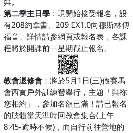
與。
第二季主日學
：現開始接受報名，設
有208約拿書、209 EX1.0向穆斯林傳
福音。詳情請參網頁或報名表，各課
程將於開課前一星期截止報名。
教會退修會
：將於5月1日(三)假賽馬
會西貢戶外訓練營舉行，主題「與祢
您相約」，參加名額已滿！請已報名
的肢體當天準時回教會集合(上午
8:45-逾時不候)，而自行前往營地的